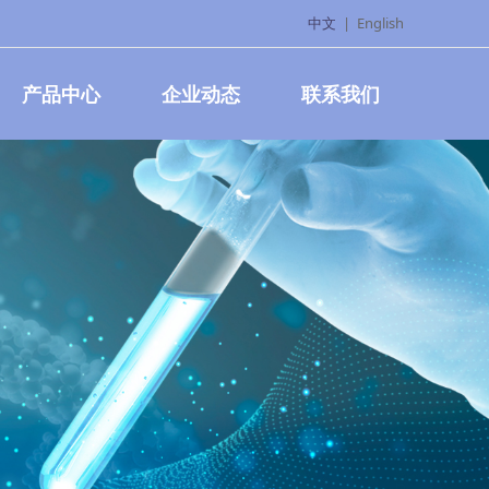
中文
|
English
产品中心
企业动态
联系我们